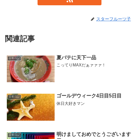
スターフルーツ子
関連記事
夏バテに天下一品
日常日記
こってりMAXだぁァァァ！
ゴールデウィーク4日目5日目
日常日記
休日大好きマン
明けましておめでとうございます
日常日記