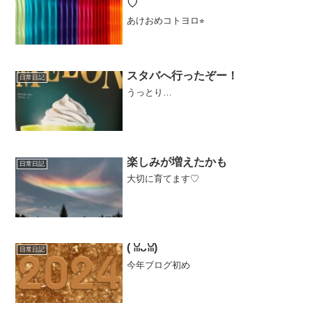
♡
あけおめコトヨロ⭐︎
スタバへ行ったぞー！
日常日記
うっとり…
楽しみが増えたかも
日常日記
大切に育てます♡
(⁠ ⁠ꈍ⁠ᴗ⁠ꈍ⁠)
日常日記
今年ブログ初め