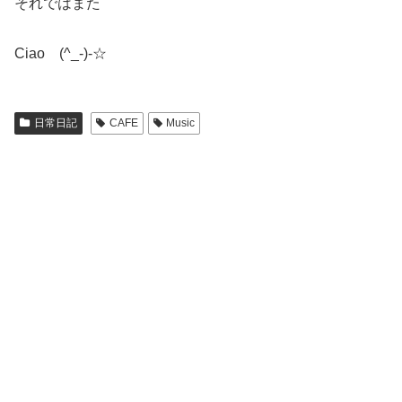
それではまた
Ciao (^_-)-☆
日常日記
CAFE
Music