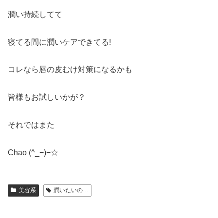
潤い持続してて
寝てる間に潤いケアできてる!
コレなら唇の皮むけ対策になるかも
皆様もお試しいかが？
それではまた
Chao (^_−)−☆
美容系
潤いたいの…