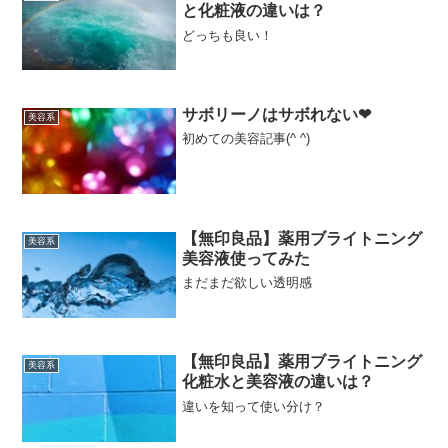
と化粧液の違いは？
どっちも良い！
サボリーノはサボれない❤︎
美容系
初めての美容記事(^ ^)
【無印良品】薬用ブライトニング
美容系
美容液使ってみた
まだまだ欲しい透明感
【無印良品】薬用ブライトニング
美容系
化粧水と美容液の違いは？
違いを知って使い分け？