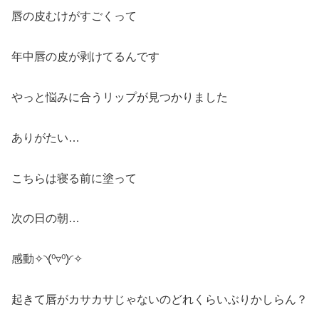
唇の皮むけがすごくって
年中唇の皮が剥けてるんです
やっと悩みに合うリップが見つかりました
ありがたい…
こちらは寝る前に塗って
次の日の朝…
感動✧⁠◝⁠(⁠⁰⁠▿⁠⁰⁠)⁠◜⁠✧
起きて唇がカサカサじゃないのどれくらいぶりかしらん？